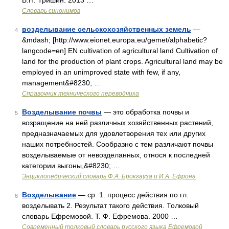
В.Н. Тришин. 2013 …
Словарь синонимов
возделывание сельскохозяйственных земель
—
4
&mdash; [http://www.eionet.europa.eu/gemet/alphabetic?
langcode=en] EN cultivation of agricultural land Cultivation of
land for the production of plant crops. Agricultural land may be
employed in an unimproved state with few, if any,
management&#8230; …
Справочник технического переводчика
Возделывание почвы
— это обработка почвы и
5
возращение на ней различных хозяйственных растений,
предназначаемых для удовлетворения тех или других
наших потребностей. Сообразно с тем различают почвы
возделываемые от невозделанных, относя к последней
категории выгоны,&#8230; …
Энциклопедический словарь Ф.А. Брокгауза и И.А. Ефрона
Возделывание
— ср. 1. процесс действия по гл.
6
возделывать 2. Результат такого действия. Толковый
словарь Ефремовой. Т. Ф. Ефремова. 2000 …
Современный толковый словарь русского языка Ефремовой