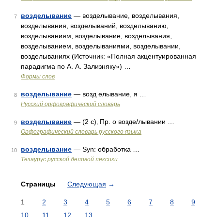
возделывание
— возделывание, возделывания,
7
возделывания, возделываний, возделыванию,
возделываниям, возделывание, возделывания,
возделыванием, возделываниями, возделывании,
возделываниях (Источник: «Полная акцентуированная
парадигма по А. А. Зализняку») …
Формы слов
возделывание
— возд елывание, я …
8
Русский орфографический словарь
возделывание
— (2 с)‚ Пр. о возде/лывании …
9
Орфографический словарь русского языка
возделывание
— Syn: обработка …
10
Тезаурус русской деловой лексики
Страницы
Следующая
→
1
2
3
4
5
6
7
8
9
10
11
12
13