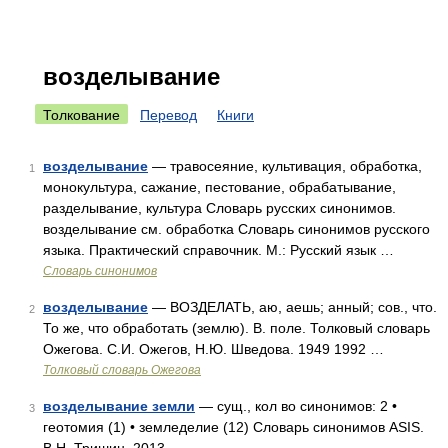
возделывание
Толкование
Перевод
Книги
возделывание
— травосеяние, культивация, обработка,
1
монокультура, сажание, пестование, обрабатывание,
разделывание, культура Словарь русских синонимов.
возделывание см. обработка Словарь синонимов русского
языка. Практический справочник. М.: Русский язык …
Словарь синонимов
возделывание
— ВОЗДЕЛАТЬ, аю, аешь; анный; сов., что.
2
То же, что обработать (землю). В. поле. Толковый словарь
Ожегова. С.И. Ожегов, Н.Ю. Шведова. 1949 1992 …
Толковый словарь Ожегова
возделывание земли
— сущ., кол во синонимов: 2 •
3
геотомия (1) • земледелие (12) Словарь синонимов ASIS.